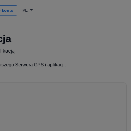
 konto
PL
cja
ikacją
szego Serwera GPS i aplikacji.