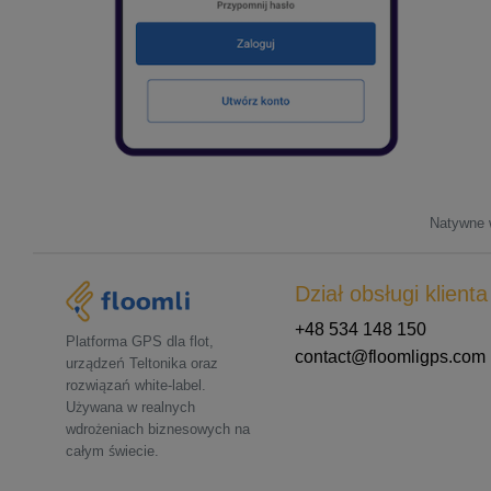
Natywne w
Dział obsługi klienta
+48 534 148 150
Platforma GPS dla flot,
contact@floomligps.com
urządzeń Teltonika oraz
rozwiązań white-label.
Używana w realnych
wdrożeniach biznesowych na
całym świecie.