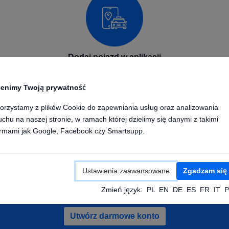
Dodaj pojazd w aplikacji
Dodaj swoje urządzenie GPS w aplikacji na telefon lub
enimy Twoją prywatność
komputerze. Wpisz nazwę urządzenia oraz numer IMEI.
Po skonfigurowaniu urządzenia będzie ono wysyłało
orzystamy z plików Cookie do zapewniania usług oraz analizowania
pozycje do naszej platformy GPS.
uchu na naszej stronie, w ramach której dzielimy się danymi z takimi
irmami jak Google, Facebook czy Smartsupp.
Ustawienia zaawansowane
Zgadzam się
ałóż darmowe konto i sprawdz pojazdy de
Zmień język:
PL
EN
DE
ES
FR
IT
P
Utwórz darmowe konto