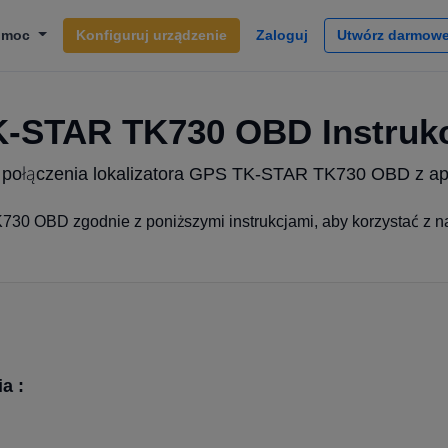
omoc
Konfiguruj urządzenie
Zaloguj
Utwórz darmowe
-STAR TK730 OBD Instruk
a połączenia lokalizatora GPS TK-STAR TK730 OBD z apl
30 OBD zgodnie z poniższymi instrukcjami, aby korzystać z na
a :