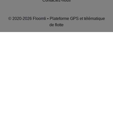
Contactez-nous
© 2020-2026 Floomli • Plateforme GPS et télématique
de flotte