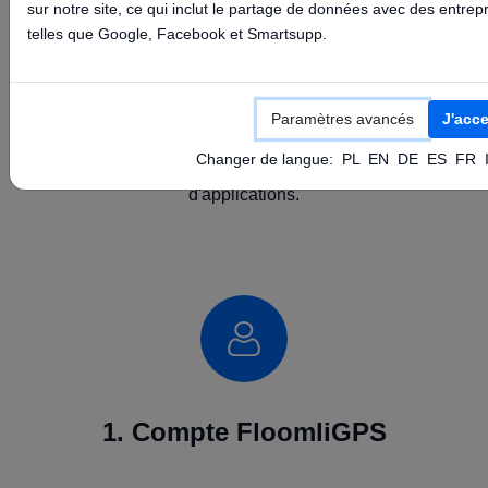
sur notre site, ce qui inclut le partage de données avec des entrep
Un guide concis pour connecter les appareils
telles que Google, Facebook et Smartsupp.
Teltonika à la plateforme et à l'application
mobile FloomliGPS. Vous trouverez ci-dessous
une commande SMS prête à l'emploi, les
Paramètres avancés
J'acc
paramètres du serveur (3.72.160.21:10000) et
Changer de langue:
PL
EN
DE
ES
FR
des liens directs vers les boutiques
d'applications.
1. Compte FloomliGPS