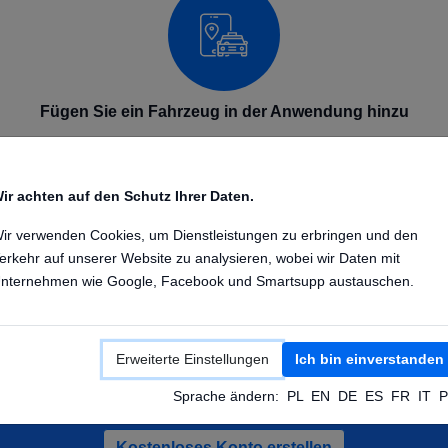
Fügen Sie ein Fahrzeug in der Anwendung hinzu
Fügen Sie Ihr GPS-Gerät in der Anwendung auf dem
Telefon oder Computer hinzu. Geben Sie den
ir achten auf den Schutz Ihrer Daten.
Gerätenamen und die IMEI-Nummer ein. Sobald das
Gerät konfiguriert ist, sendet es seine Position an
ir verwenden Cookies, um Dienstleistungen zu erbringen und den
unsere GPS-Plattform.
erkehr auf unserer Website zu analysieren, wobei wir Daten mit
nternehmen wie Google, Facebook und Smartsupp austauschen.
Erweiterte Einstellungen
Ich bin einverstanden
ie ein kostenloses Konto und testen Sie D
Sprache ändern:
PL
EN
DE
ES
FR
IT
P
Kostenloses Konto erstellen