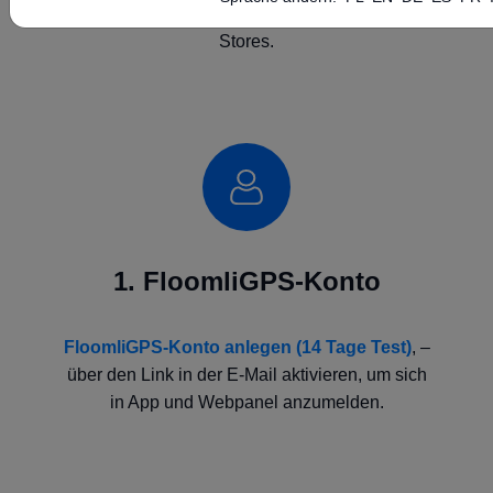
(3.72.160.21:10000) und Links zu den App-
Stores.
1. FloomliGPS-Konto
FloomliGPS-Konto anlegen (14 Tage Test)
,
–
über den Link in der E-Mail aktivieren, um sich
in App und Webpanel anzumelden.