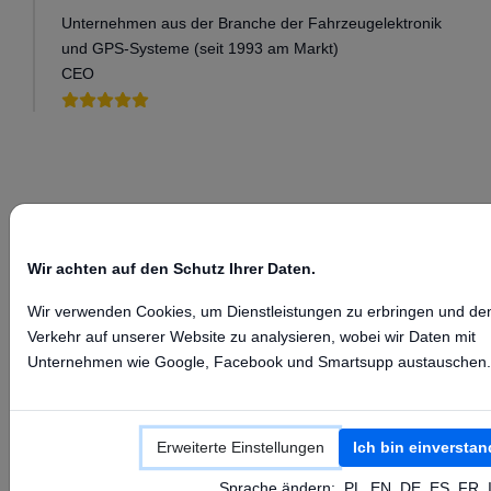
Unternehmen aus der Branche der Fahrzeugelektronik
und GPS-Systeme (seit 1993 am Markt)
CEO
Installieren Sie auf
Wir achten auf den Schutz Ihrer Daten.
Ihrem Gerät Floomli
Wir verwenden Cookies, um Dienstleistungen zu erbringen und de
GPS
Verkehr auf unserer Website zu analysieren, wobei wir Daten mit
Unternehmen wie Google, Facebook und Smartsupp austauschen.
Kurzanleitung, wie Sie Teltonika-Geräte mit der
FloomliGPS-Plattform und der mobilen App
Erweiterte Einstellungen
Ich bin einversta
verbinden. Unten finden Sie den fertigen SMS-
Befehl, Server-Einstellungen
Sprache ändern:
PL
EN
DE
ES
FR