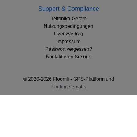
Support & Compliance
Teltonika-Geräte
Nutzungsbedingungen
Lizenzvertrag
Impressum
Passwort vergessen?
Kontaktieren Sie uns
© 2020-2026 Floomli • GPS-Plattform und
Flottentelematik