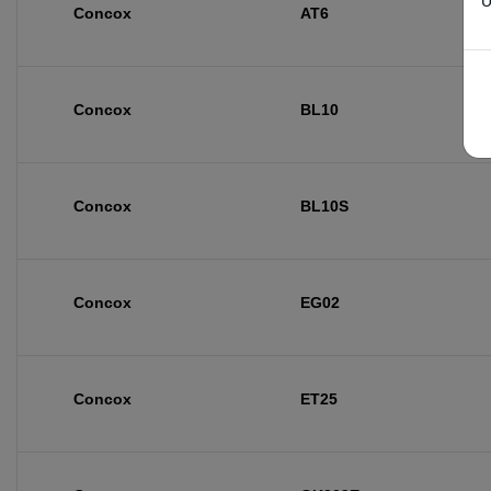
U
Concox
AT6
Concox
BL10
Concox
BL10S
Concox
EG02
Concox
ET25