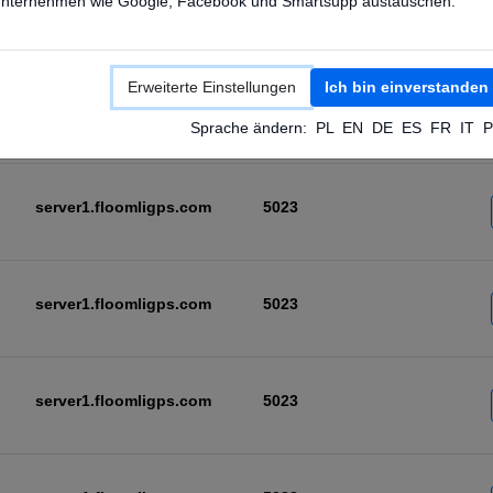
nternehmen wie Google, Facebook und Smartsupp austauschen.
server1.floomligps.com
5023
Erweiterte Einstellungen
Ich bin einverstanden
server1.floomligps.com
5023
Sprache ändern:
PL
EN
DE
ES
FR
IT
P
server1.floomligps.com
5023
server1.floomligps.com
5023
server1.floomligps.com
5023