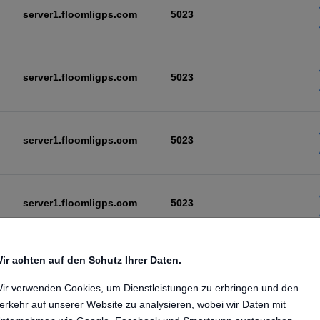
server1.floomligps.com
5023
server1.floomligps.com
5023
server1.floomligps.com
5023
server1.floomligps.com
5023
ir achten auf den Schutz Ihrer Daten.
server1.floomligps.com
5023
ir verwenden Cookies, um Dienstleistungen zu erbringen und den
erkehr auf unserer Website zu analysieren, wobei wir Daten mit