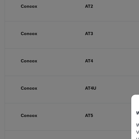
Concox
AT2
Concox
AT3
Concox
AT4
Concox
AT4U
W
Concox
AT5
W
V