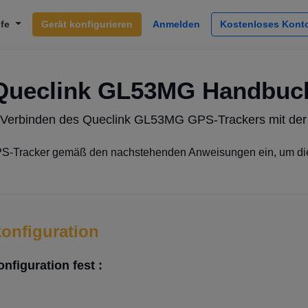
lfe
Gerät konfigurieren
Anmelden
Kostenloses Konto
Queclink GL53MG Handbuc
Verbinden des Queclink GL53MG GPS-Trackers mit de
PS-Tracker gemäß den nachstehenden Anweisungen ein, um d
konfiguration
nfiguration fest :