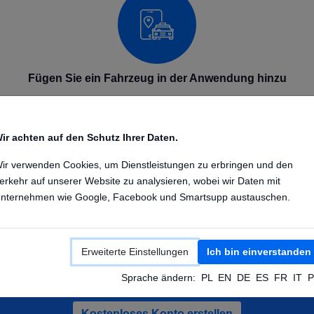
Fügen Sie ein Fahrzeug in der Anwendung hinzu
Fügen Sie Ihr GPS-Gerät in der Anwendung auf dem
Telefon oder Computer hinzu. Geben Sie den
ir achten auf den Schutz Ihrer Daten.
Gerätenamen und die IMEI-Nummer ein. Sobald das
Gerät konfiguriert ist, sendet es seine Position an
ir verwenden Cookies, um Dienstleistungen zu erbringen und den
unsere GPS-Plattform.
erkehr auf unserer Website zu analysieren, wobei wir Daten mit
nternehmen wie Google, Facebook und Smartsupp austauschen.
Erweiterte Einstellungen
Ich bin einverstanden
ie ein kostenloses Konto und testen Sie D
Sprache ändern:
PL
EN
DE
ES
FR
IT
P
Kostenloses Konto erstellen