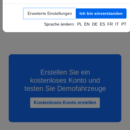
Konfigurieren Sie Ihr GPS-Gerät gemäß den
Anweisungen des Herstellers, indem Sie die
Erweiterte Einstellungen
Ich bin einverstanden
oben genannten APN-, Server- und Port-Werte
Sprache ändern:
PL
EN
DE
ES
FR
IT
PT
festlegen.
Erstellen Sie ein
kostenloses Konto und
testen Sie Demofahrzeuge
Kostenloses Konto erstellen