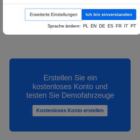
Konfigurieren Sie Ihr GPS-Gerät gemäß den
Anweisungen des Herstellers, indem Sie die
Erweiterte Einstellungen
Ich bin einverstanden
oben genannten APN-, Server- und Port-Werte
Sprache ändern:
PL
EN
DE
ES
FR
IT
PT
festlegen.
Erstellen Sie ein
kostenloses Konto und
testen Sie Demofahrzeuge
Kostenloses Konto erstellen