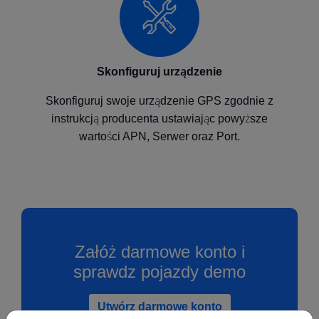
Skonfiguruj urządzenie
Skonfiguruj swoje urządzenie GPS zgodnie z
instrukcją producenta ustawiając powyższe
wartości APN, Serwer oraz Port.
Załóż darmowe konto i
sprawdz pojazdy demo
Utwórz darmowe konto