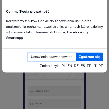
Cenimy Twoją prywatność
Korzystamy z plików Cookie do zapewniania usług oraz
analizowania ruchu na naszej stronie, w ramach której dzielimy
Dostęp z aplikacji mobilnej
się danymi z takimi firmami jak Google, Facebook czy
Smartsupp.
Ustawienia zaawansowane
Zgadzam się
Zmień język:
PL
EN
DE
ES
FR
IT
PT