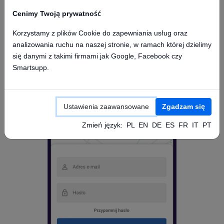
Cenimy Twoją prywatność
Korzystamy z plików Cookie do zapewniania usług oraz
Dostęp z aplikacji mobilnej
analizowania ruchu na naszej stronie, w ramach której dzielimy
się danymi z takimi firmami jak Google, Facebook czy
Smartsupp.
Ustawienia zaawansowane
Zgadzam się
Zmień język:
PL
EN
DE
ES
FR
IT
PT