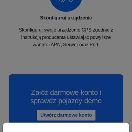
Skonfiguruj urządzenie
Skonfiguruj swoje urządzenie GPS zgodnie z
instrukcją producenta ustawiając powyższe
wartości APN, Serwer oraz Port.
Załóż darmowe konto i
sprawdz pojazdy demo
Utwórz darmowe konto