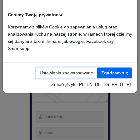
Cenimy Twoją prywatność
Korzystamy z plików Cookie do zapewniania usług oraz
analizowania ruchu na naszej stronie, w ramach której dzielimy
Dostęp z aplikacji mobilnej
się danymi z takimi firmami jak Google, Facebook czy
Smartsupp.
Ustawienia zaawansowane
Zgadzam się
Zmień język:
PL
EN
DE
ES
FR
IT
PT