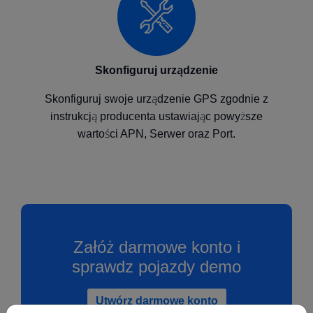
Skonfiguruj urządzenie
Skonfiguruj swoje urządzenie GPS zgodnie z
instrukcją producenta ustawiając powyższe
wartości APN, Serwer oraz Port.
Załóż darmowe konto i
sprawdz pojazdy demo
Utwórz darmowe konto