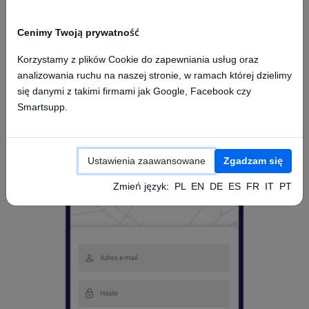
Cenimy Twoją prywatność
Korzystamy z plików Cookie do zapewniania usług oraz
analizowania ruchu na naszej stronie, w ramach której dzielimy
Dostęp z aplikacji mobilnej
się danymi z takimi firmami jak Google, Facebook czy
Smartsupp.
Ustawienia zaawansowane
Zgadzam się
Zmień język:
PL
EN
DE
ES
FR
IT
PT