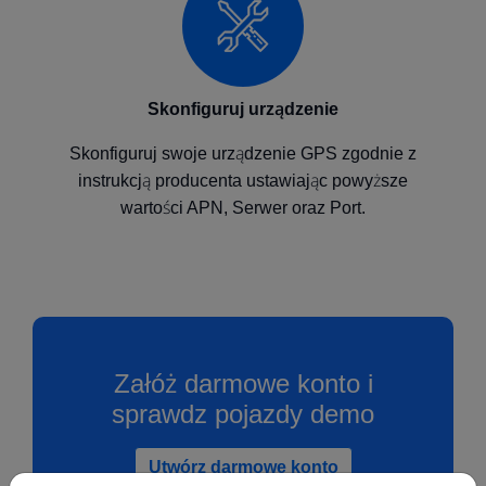
Skonfiguruj urządzenie
Skonfiguruj swoje urządzenie GPS zgodnie z
instrukcją producenta ustawiając powyższe
wartości APN, Serwer oraz Port.
Załóż darmowe konto i
sprawdz pojazdy demo
Utwórz darmowe konto