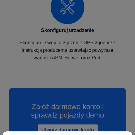
Skonfiguruj urządzenie
Skonfiguruj swoje urządzenie GPS zgodnie z
instrukcją producenta ustawiając powyższe
wartości APN, Serwer oraz Port.
Załóż darmowe konto i
sprawdz pojazdy demo
Utwórz darmowe konto