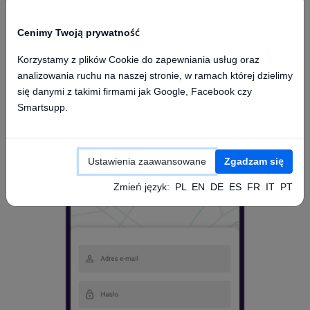
Cenimy Twoją prywatność
Korzystamy z plików Cookie do zapewniania usług oraz
analizowania ruchu na naszej stronie, w ramach której dzielimy
Dostęp z aplikacji mobilnej
się danymi z takimi firmami jak Google, Facebook czy
Smartsupp.
Ustawienia zaawansowane
Zgadzam się
Zmień język:
PL
EN
DE
ES
FR
IT
PT