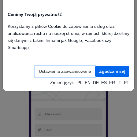
Cenimy Twoją prywatność
Korzystamy z plików Cookie do zapewniania usług oraz
analizowania ruchu na naszej stronie, w ramach której dzielimy
Dostęp z aplikacji mobilnej
się danymi z takimi firmami jak Google, Facebook czy
Smartsupp.
Ustawienia zaawansowane
Zgadzam się
Zmień język:
PL
EN
DE
ES
FR
IT
PT