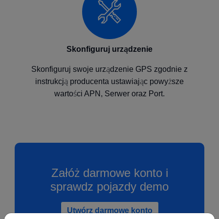
Skonfiguruj urządzenie
Skonfiguruj swoje urządzenie GPS zgodnie z
instrukcją producenta ustawiając powyższe
wartości APN, Serwer oraz Port.
Załóż darmowe konto i
sprawdz pojazdy demo
Utwórz darmowe konto