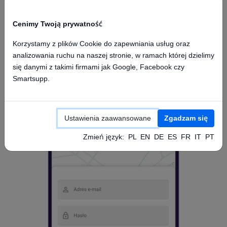
Cenimy Twoją prywatność
Korzystamy z plików Cookie do zapewniania usług oraz
analizowania ruchu na naszej stronie, w ramach której dzielimy
Dostęp z aplikacji mobilnej
się danymi z takimi firmami jak Google, Facebook czy
Smartsupp.
Ustawienia zaawansowane
Zgadzam się
Zmień język:
PL
EN
DE
ES
FR
IT
PT