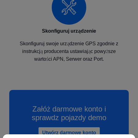
Skonfiguruj urządzenie
Skonfiguruj swoje urządzenie GPS zgodnie z
instrukcją producenta ustawiając powyższe
wartości APN, Serwer oraz Port.
Załóż darmowe konto i
sprawdz pojazdy demo
Utwórz darmowe konto