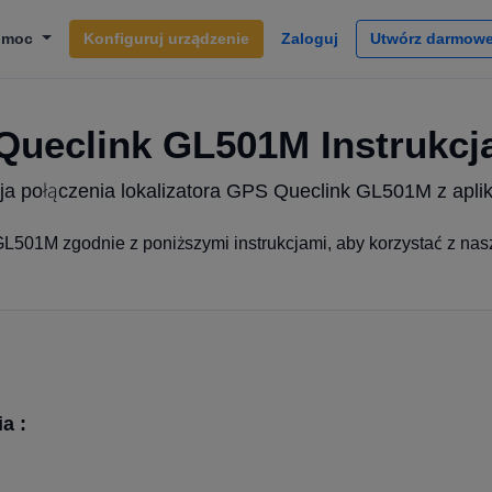
omoc
Konfiguruj urządzenie
Zaloguj
Utwórz darmowe
Queclink GL501M Instrukcj
cja połączenia lokalizatora GPS Queclink GL501M z apli
L501M zgodnie z poniższymi instrukcjami, aby korzystać z nas
a :