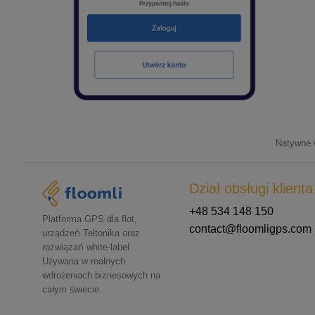
Natywne w
Dział obsługi klienta
+48 534 148 150
Platforma GPS dla flot,
contact@floomligps.com
urządzeń Teltonika oraz
rozwiązań white-label.
Używana w realnych
wdrożeniach biznesowych na
całym świecie.