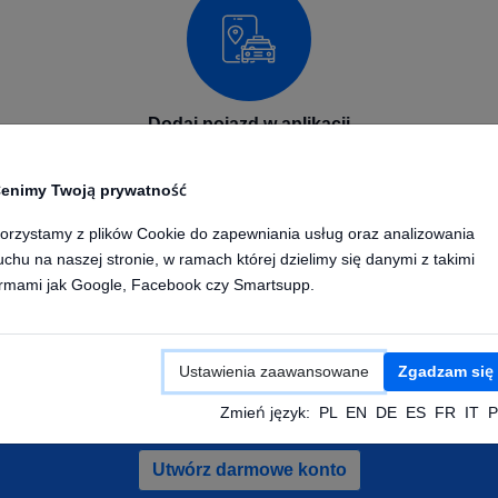
Dodaj pojazd w aplikacji
Dodaj swoje urządzenie GPS w aplikacji na telefon lub
enimy Twoją prywatność
komputerze. Wpisz nazwę urządzenia oraz numer IMEI.
Po skonfigurowaniu urządzenia będzie ono wysyłało
orzystamy z plików Cookie do zapewniania usług oraz analizowania
pozycje do naszej platformy GPS.
uchu na naszej stronie, w ramach której dzielimy się danymi z takimi
irmami jak Google, Facebook czy Smartsupp.
Ustawienia zaawansowane
Zgadzam się
ałóż darmowe konto i sprawdz pojazdy de
Zmień język:
PL
EN
DE
ES
FR
IT
P
Utwórz darmowe konto