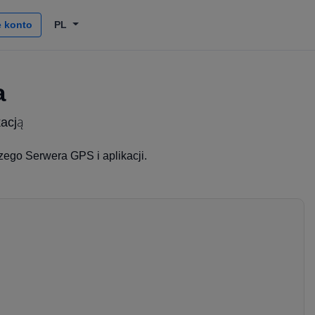
 konto
PL
a
kacją
zego Serwera GPS i aplikacji.