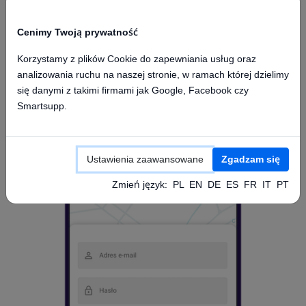
Cenimy Twoją prywatność
Korzystamy z plików Cookie do zapewniania usług oraz
analizowania ruchu na naszej stronie, w ramach której dzielimy
Dostęp z aplikacji mobilnej
się danymi z takimi firmami jak Google, Facebook czy
Smartsupp.
Ustawienia zaawansowane
Zgadzam się
Zmień język:
PL
EN
DE
ES
FR
IT
PT