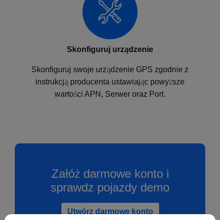
Skonfiguruj urządzenie
Skonfiguruj swoje urządzenie GPS zgodnie z
instrukcją producenta ustawiając powyższe
wartości APN, Serwer oraz Port.
Załóż darmowe konto i
sprawdz pojazdy demo
Utwórz darmowe konto