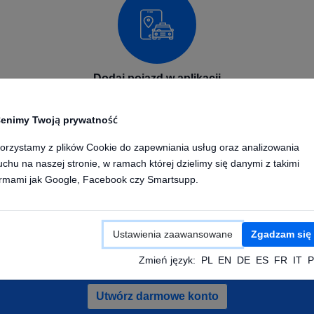
Dodaj pojazd w aplikacji
Dodaj swoje urządzenie GPS w aplikacji na telefon lub
enimy Twoją prywatność
komputerze. Wpisz nazwę urządzenia oraz numer IMEI.
Po skonfigurowaniu urządzenia będzie ono wysyłało
orzystamy z plików Cookie do zapewniania usług oraz analizowania
pozycje do naszej platformy GPS.
uchu na naszej stronie, w ramach której dzielimy się danymi z takimi
irmami jak Google, Facebook czy Smartsupp.
Ustawienia zaawansowane
Zgadzam się
ałóż darmowe konto i sprawdz pojazdy de
Zmień język:
PL
EN
DE
ES
FR
IT
P
Utwórz darmowe konto