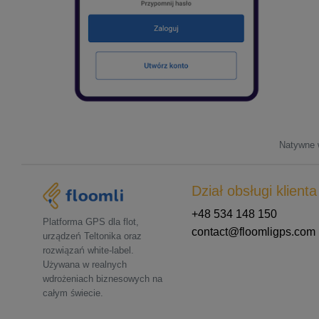
Natywne w
Dział obsługi klienta
+48 534 148 150
Platforma GPS dla flot,
contact@floomligps.com
urządzeń Teltonika oraz
rozwiązań white-label.
Używana w realnych
wdrożeniach biznesowych na
całym świecie.