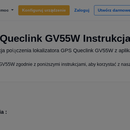
omoc
Konfiguruj urządzenie
Zaloguj
Utwórz darmowe
Queclink GV55W Instrukcj
cja połączenia lokalizatora GPS Queclink GV55W z aplik
GV55W zgodnie z poniższymi instrukcjami, aby korzystać z nasz
a :