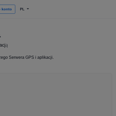
 konto
PL
a
acją
ego Serwera GPS i aplikacji.