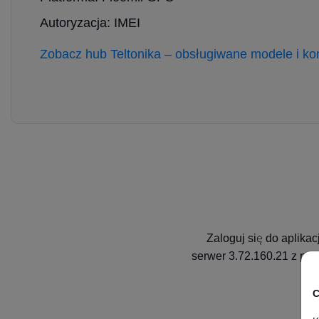
Autoryzacja: IMEI
Zobacz hub Teltonika – obsługiwane modele i kon
Zaloguj się do aplika
serwer 3.72.160.21 z por
C