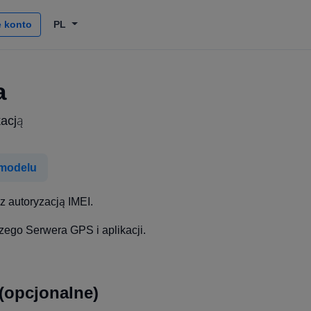
 konto
PL
a
kacją
 modelu
z autoryzacją IMEI.
zego Serwera GPS i aplikacji.
(opcjonalne)