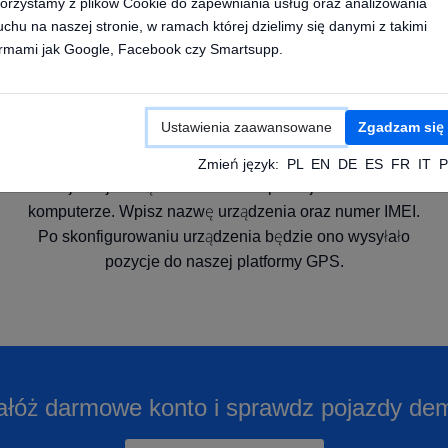
orzystamy z plików Cookie do zapewniania usług oraz analizowania
uchu na naszej stronie, w ramach której dzielimy się danymi z takimi
irmami jak Google, Facebook czy Smartsupp.
Ustawienia zaawansowane
Zgadzam się
Dodaj pojazd w aplikacji
Zmień język:
PL
EN
DE
ES
FR
IT
P
Dodaj swoje urządzenie GPS w aplikacji na telefon lub
komputerze. Wpisz nazwę urządzenia oraz numer IMEI.
Po skonfigurowaniu urządzenia będzie ono wysyłało
pozycje do naszej platformy GPS.
ałóż darmowe konto i sprawdz pojazdy de