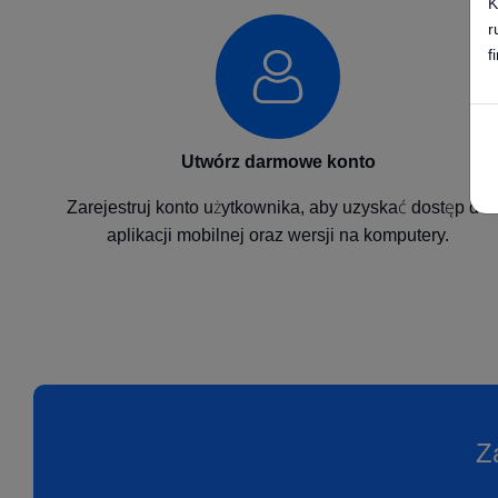
K
r
f
Utwórz darmowe konto
Zarejestruj konto użytkownika, aby uzyskać dostęp do
aplikacji mobilnej oraz wersji na komputery.
Z