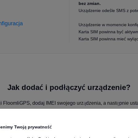
bez zmian.
Urządzenie odeśle SMS z potw
figuracja
Urządzenie w momencie konfig
Karta SIM powinna być aktywna
Karta SIM powinna mieć wyłąc
Jak dodać i podłączyć urządzenie?
cji FloomliGPS, dodaj IMEI swojego urządzenia, a następnie us
tem 10000 (komenda setparam). Po kilku minutach na mapie zob
Teltoniki.
enimy Twoją prywatność