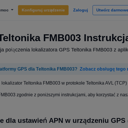
omoc
Konfiguruj urządzenie
Zaloguj
Utwórz darmowe
Teltonika FMB003 Instrukcj
cja połączenia lokalizatora GPS Teltonika FMB003 z apli
atformy GPS dla Teltonika FMB003?
Zobacz obsługę tego
lokalizator Teltonika FMB003 w protokole Teltonika AVL (TCP) 
FMB003 zgodnie z poniższymi instrukcjami, aby korzystać z nas
e dla ustawień APN w urządzeniu GPS 