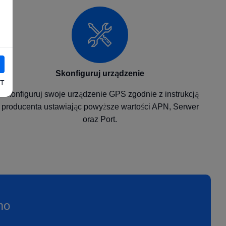
Skonfiguruj urządzenie
T
Skonfiguruj swoje urządzenie GPS zgodnie z instrukcją
producenta ustawiając powyższe wartości APN, Serwer
oraz Port.
mo