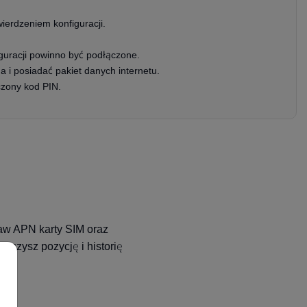
ierdzeniem konfiguracji.
uracji powinno być podłączone.
 i posiadać pakiet danych internetu.
zony kod PIN.
taw APN karty SIM oraz
aczysz pozycję i historię