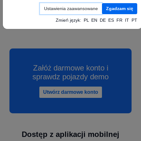
Skonfiguruj swoje urządzenie GPS zgodnie z
Ustawienia zaawansowane
Zgadzam się
instrukcją producenta ustawiając powyższe
wartości APN, Serwer oraz Port.
Zmień język:
PL
EN
DE
ES
FR
IT
PT
Załóż darmowe konto i
sprawdz pojazdy demo
Utwórz darmowe konto
Dostęp z aplikacji mobilnej