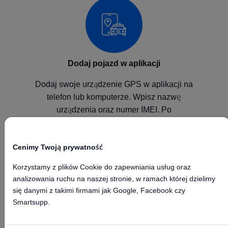
Dodaj pojazd w aplikacji
Dodaj swoje urządzenie GPS w aplikacji na
telefon lub komputerze. Wpisz nazwę
urządzenia oraz numer IMEI. Po
skonfigurowaniu urządzenia będzie ono
wysyłało pozycje do naszej platformy GPS.
Cenimy Twoją prywatność
Korzystamy z plików Cookie do zapewniania usług oraz
analizowania ruchu na naszej stronie, w ramach której dzielimy
się danymi z takimi firmami jak Google, Facebook czy
Smartsupp.
Skonfiguruj urządzenie