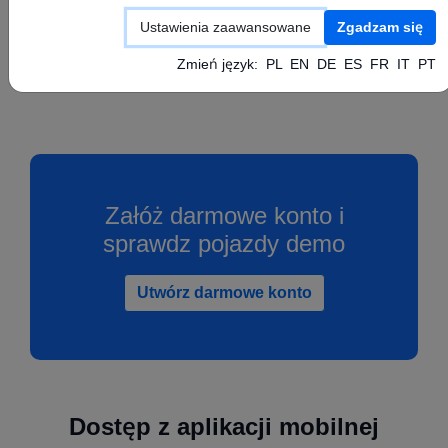
Skonfiguruj swoje urządzenie GPS zgodnie z
Ustawienia zaawansowane
Zgadzam się
instrukcją producenta ustawiając powyższe
wartości APN, Serwer oraz Port.
Zmień język:
PL
EN
DE
ES
FR
IT
PT
Załóż darmowe konto i
sprawdz pojazdy demo
Utwórz darmowe konto
Dostęp z aplikacji mobilnej