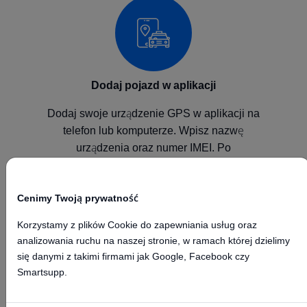
Dodaj pojazd w aplikacji
Dodaj swoje urządzenie GPS w aplikacji na
telefon lub komputerze. Wpisz nazwę
urządzenia oraz numer IMEI. Po
skonfigurowaniu urządzenia będzie ono
wysyłało pozycje do naszej platformy GPS.
Cenimy Twoją prywatność
Korzystamy z plików Cookie do zapewniania usług oraz
analizowania ruchu na naszej stronie, w ramach której dzielimy
się danymi z takimi firmami jak Google, Facebook czy
Smartsupp.
Skonfiguruj urządzenie