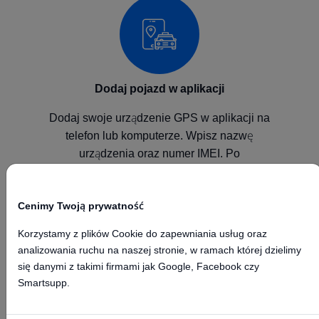
Dodaj pojazd w aplikacji
Dodaj swoje urządzenie GPS w aplikacji na
telefon lub komputerze. Wpisz nazwę
urządzenia oraz numer IMEI. Po
skonfigurowaniu urządzenia będzie ono
wysyłało pozycje do naszej platformy GPS.
Cenimy Twoją prywatność
Korzystamy z plików Cookie do zapewniania usług oraz
analizowania ruchu na naszej stronie, w ramach której dzielimy
się danymi z takimi firmami jak Google, Facebook czy
Smartsupp.
Skonfiguruj urządzenie