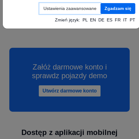
Skonfiguruj swoje urządzenie GPS zgodnie z
Ustawienia zaawansowane
Zgadzam się
instrukcją producenta ustawiając powyższe
wartości APN, Serwer oraz Port.
Zmień język:
PL
EN
DE
ES
FR
IT
PT
Załóż darmowe konto i
sprawdz pojazdy demo
Utwórz darmowe konto
Dostęp z aplikacji mobilnej