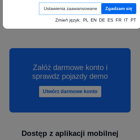
Skonfiguruj swoje urządzenie GPS zgodnie z
Ustawienia zaawansowane
Zgadzam się
instrukcją producenta ustawiając powyższe
wartości APN, Serwer oraz Port.
Zmień język:
PL
EN
DE
ES
FR
IT
PT
Załóż darmowe konto i
sprawdz pojazdy demo
Utwórz darmowe konto
Dostęp z aplikacji mobilnej