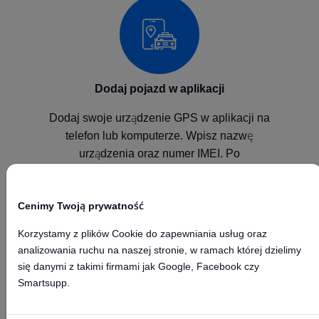
Dodaj pojazd w aplikacji
Dodaj swoje urządzenie GPS w aplikacji na
telefon lub komputerze. Wpisz nazwę
urządzenia oraz numer IMEI. Po
skonfigurowaniu urządzenia będzie ono
wysyłało pozycje do naszej platformy GPS.
Cenimy Twoją prywatność
Korzystamy z plików Cookie do zapewniania usług oraz
analizowania ruchu na naszej stronie, w ramach której dzielimy
się danymi z takimi firmami jak Google, Facebook czy
Smartsupp.
Skonfiguruj urządzenie