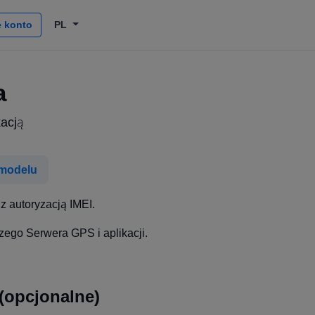
 konto
PL
a
kacją
 modelu
z autoryzacją IMEI.
zego Serwera GPS i aplikacji.
(opcjonalne)