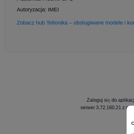
Autoryzacja: IMEI
Zobacz hub Teltonika – obsługiwane modele i kon
Zaloguj się do aplika
serwer 3.72.160.21 z por
C