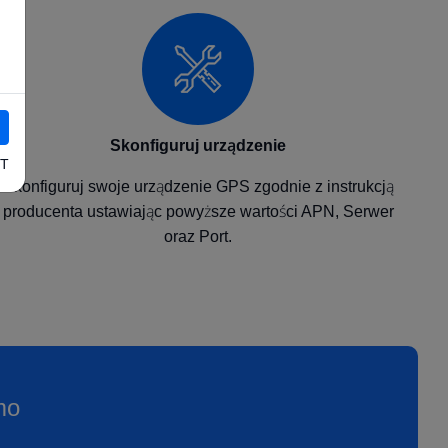
Skonfiguruj urządzenie
T
Skonfiguruj swoje urządzenie GPS zgodnie z instrukcją
producenta ustawiając powyższe wartości APN, Serwer
oraz Port.
mo