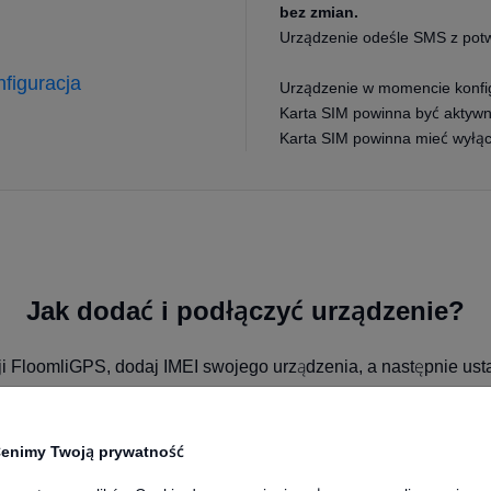
bez zmian.
Urządzenie odeśle SMS z potw
figuracja
Urządzenie w momencie konfig
Karta SIM powinna być aktywna
Karta SIM powinna mieć wyłąc
Jak dodać i podłączyć urządzenie?
cji FloomliGPS, dodaj IMEI swojego urządzenia, a następnie us
tem 10000 (komenda setparam). Po kilku minutach na mapie zob
Teltoniki.
enimy Twoją prywatność