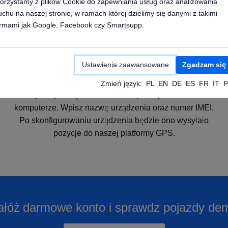
orzystamy z plików Cookie do zapewniania usług oraz analizowania
uchu na naszej stronie, w ramach której dzielimy się danymi z takimi
irmami jak Google, Facebook czy Smartsupp.
Ustawienia zaawansowane
Zgadzam się
Dodaj pojazd w aplikacji
Zmień język:
PL
EN
DE
ES
FR
IT
P
Dodaj swoje urządzenie GPS w aplikacji na telefon lub
komputerze. Wpisz nazwę urządzenia oraz numer IMEI.
Po skonfigurowaniu urządzenia będzie ono wysyłało
pozycje do naszej platformy GPS.
ałóż darmowe konto i sprawdz pojazdy de