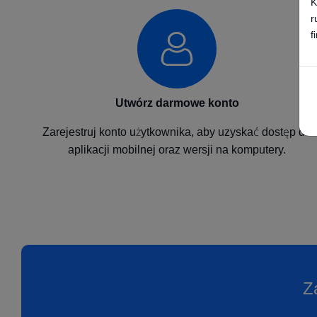
K
r
f
Utwórz darmowe konto
Zarejestruj konto użytkownika, aby uzyskać dostęp do
aplikacji mobilnej oraz wersji na komputery.
Z