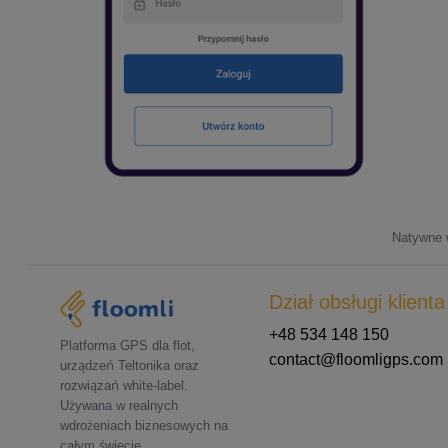
Natywne w
Dział obsługi klienta
+48 534 148 150
Platforma GPS dla flot,
contact@floomligps.com
urządzeń Teltonika oraz
rozwiązań white-label.
Używana w realnych
wdrożeniach biznesowych na
całym świecie.