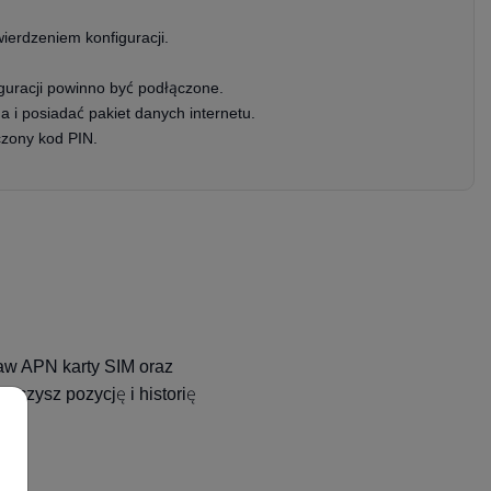
ierdzeniem konfiguracji.
uracji powinno być podłączone.
 i posiadać pakiet danych internetu.
zony kod PIN.
taw APN karty SIM oraz
aczysz pozycję i historię