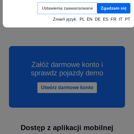
Skonfiguruj swoje urządzenie GPS zgodnie z
Ustawienia zaawansowane
Zgadzam się
instrukcją producenta ustawiając powyższe
wartości APN, Serwer oraz Port.
Zmień język:
PL
EN
DE
ES
FR
IT
PT
Załóż darmowe konto i
sprawdz pojazdy demo
Utwórz darmowe konto
Dostęp z aplikacji mobilnej