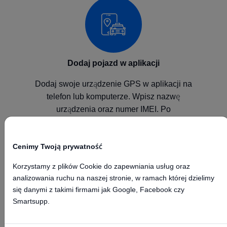
Dodaj pojazd w aplikacji
Dodaj swoje urządzenie GPS w aplikacji na
telefon lub komputerze. Wpisz nazwę
urządzenia oraz numer IMEI. Po
skonfigurowaniu urządzenia będzie ono
wysyłało pozycje do naszej platformy GPS.
Cenimy Twoją prywatność
Korzystamy z plików Cookie do zapewniania usług oraz
analizowania ruchu na naszej stronie, w ramach której dzielimy
się danymi z takimi firmami jak Google, Facebook czy
Smartsupp.
Skonfiguruj urządzenie