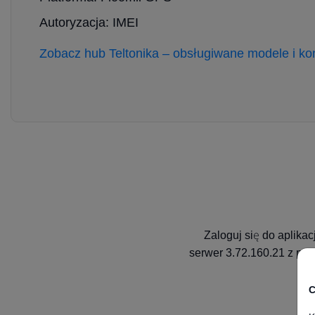
Autoryzacja: IMEI
Zobacz hub Teltonika – obsługiwane modele i kon
Zaloguj się do aplika
serwer 3.72.160.21 z por
C