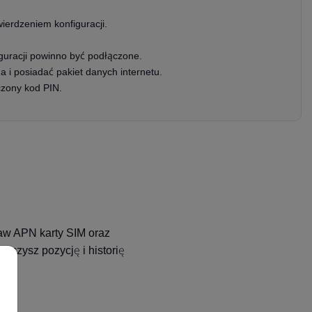
ierdzeniem konfiguracji.
uracji powinno być podłączone.
 i posiadać pakiet danych internetu.
zony kod PIN.
taw APN karty SIM oraz
aczysz pozycję i historię