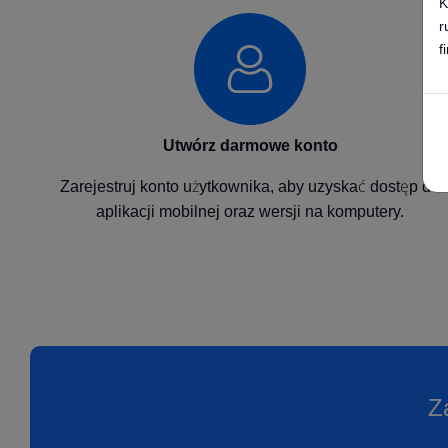
K
r
f
Utwórz darmowe konto
Zarejestruj konto użytkownika, aby uzyskać dostęp do
aplikacji mobilnej oraz wersji na komputery.
Z