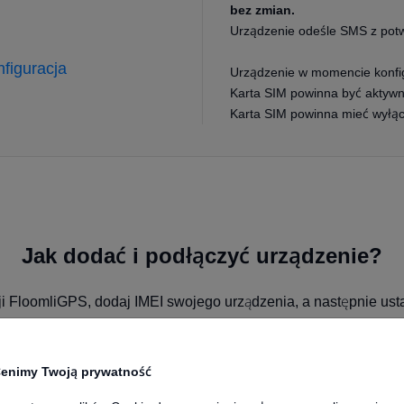
bez zmian.
Urządzenie odeśle SMS z potw
figuracja
Urządzenie w momencie konfig
Karta SIM powinna być aktywna
Karta SIM powinna mieć wyłąc
Jak dodać i podłączyć urządzenie?
cji FloomliGPS, dodaj IMEI swojego urządzenia, a następnie us
tem 10000 (komenda setparam). Po kilku minutach na mapie zob
Teltoniki.
enimy Twoją prywatność