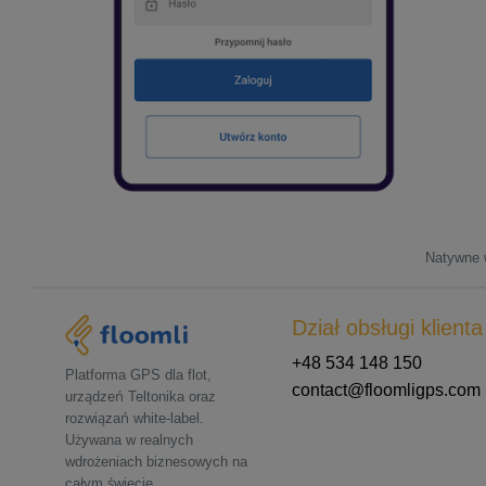
Natywne w
Dział obsługi klienta
+48 534 148 150
Platforma GPS dla flot,
contact@floomligps.com
urządzeń Teltonika oraz
rozwiązań white-label.
Używana w realnych
wdrożeniach biznesowych na
całym świecie.