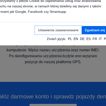
orzystamy z plików Cookie do zapewniania usług oraz analizowania
uchu na naszej stronie, w ramach której dzielimy się danymi z takimi
irmami jak Google, Facebook czy Smartsupp.
Ustawienia zaawansowane
Zgadzam się
Dodaj pojazd w aplikacji
Zmień język:
PL
EN
DE
ES
FR
IT
P
Dodaj swoje urządzenie GPS w aplikacji na telefon lub
komputerze. Wpisz nazwę urządzenia oraz numer IMEI.
Po skonfigurowaniu urządzenia będzie ono wysyłało
pozycje do naszej platformy GPS.
ałóż darmowe konto i sprawdz pojazdy de