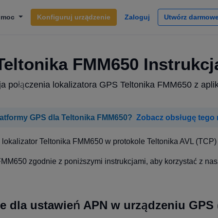
omoc
Konfiguruj urządzenie
Zaloguj
Utwórz darmowe
Teltonika FMM650 Instrukcj
cja połączenia lokalizatora GPS Teltonika FMM650 z apli
atformy GPS dla Teltonika FMM650?
Zobacz obsługę tego
lokalizator Teltonika FMM650 w protokole Teltonika AVL (TCP) 
FMM650 zgodnie z poniższymi instrukcjami, aby korzystać z nas
e dla ustawień APN w urządzeniu GPS 