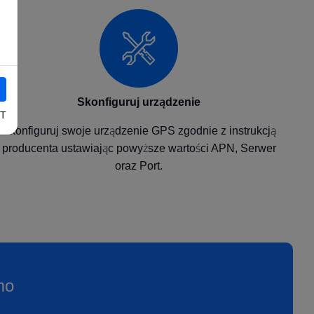
Skonfiguruj urządzenie
T
Skonfiguruj swoje urządzenie GPS zgodnie z instrukcją
producenta ustawiając powyższe wartości APN, Serwer
oraz Port.
mo