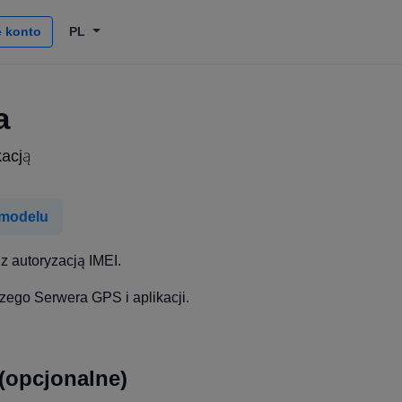
 konto
PL
a
kacją
 modelu
z autoryzacją IMEI.
zego Serwera GPS i aplikacji.
(opcjonalne)