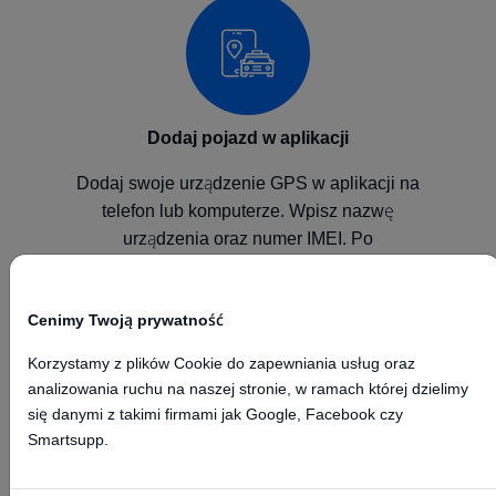
Dodaj pojazd w aplikacji
Dodaj swoje urządzenie GPS w aplikacji na
telefon lub komputerze. Wpisz nazwę
urządzenia oraz numer IMEI. Po
skonfigurowaniu urządzenia będzie ono
wysyłało pozycje do naszej platformy GPS.
Cenimy Twoją prywatność
Korzystamy z plików Cookie do zapewniania usług oraz
analizowania ruchu na naszej stronie, w ramach której dzielimy
się danymi z takimi firmami jak Google, Facebook czy
Smartsupp.
Skonfiguruj urządzenie