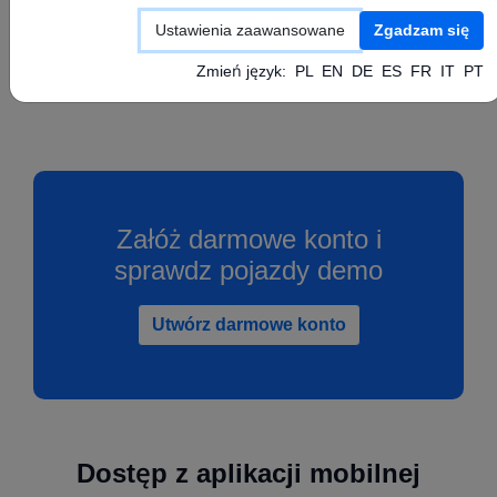
Skonfiguruj swoje urządzenie GPS zgodnie z
Ustawienia zaawansowane
Zgadzam się
instrukcją producenta ustawiając powyższe
wartości APN, Serwer oraz Port.
Zmień język:
PL
EN
DE
ES
FR
IT
PT
Załóż darmowe konto i
sprawdz pojazdy demo
Utwórz darmowe konto
Dostęp z aplikacji mobilnej