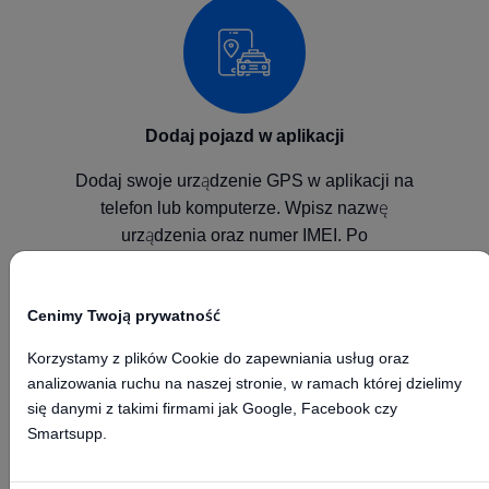
Dodaj pojazd w aplikacji
Dodaj swoje urządzenie GPS w aplikacji na
telefon lub komputerze. Wpisz nazwę
urządzenia oraz numer IMEI. Po
skonfigurowaniu urządzenia będzie ono
wysyłało pozycje do naszej platformy GPS.
Cenimy Twoją prywatność
Korzystamy z plików Cookie do zapewniania usług oraz
analizowania ruchu na naszej stronie, w ramach której dzielimy
się danymi z takimi firmami jak Google, Facebook czy
Smartsupp.
Skonfiguruj urządzenie