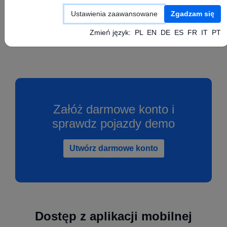
Skonfiguruj swoje urządzenie GPS zgodnie z
Ustawienia zaawansowane
Zgadzam się
instrukcją producenta ustawiając powyższe
wartości APN, Serwer oraz Port.
Zmień język:
PL
EN
DE
ES
FR
IT
PT
Załóż darmowe konto i
sprawdz pojazdy demo
Utwórz darmowe konto
Dostęp z aplikacji mobilnej