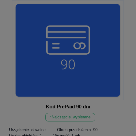
Kod PrePaid 90 dni
*Najczęściej wybierane
Urządzenie:
dowolne
Okres przedłużenia:
90
Liczba obiektów:
1
Ważność:
1 rok