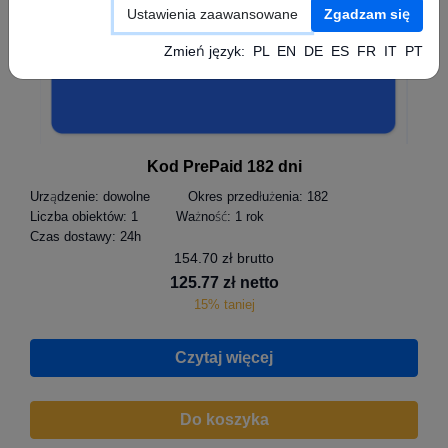
Ustawienia zaawansowane
Zgadzam się
Zmień język:
PL
EN
DE
ES
FR
IT
PT
Kod PrePaid 182 dni
Urządzenie:
dowolne
Okres przedłużenia:
182
Liczba obiektów:
1
Ważność:
1 rok
Czas dostawy:
24h
154.70 zł brutto
125.77 zł netto
15% taniej
Czytaj więcej
Do koszyka