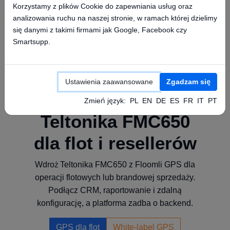
Co dalej
Korzystamy z plików Cookie do zapewniania usług oraz
analizowania ruchu na naszej stronie, w ramach której dzielimy
się danymi z takimi firmami jak Google, Facebook czy
Przejdź do szybkiej konfiguracji
Smartsupp.
Uruchom monitoring na koncie
Ustawienia zaawansowane
Zgadzam się
Zmień język:
PL
EN
DE
ES
FR
IT
PT
Teltonika FMC650
dla flot i resellerów
Wdroż Teltonika FMC650 z Floomli GPS dla
operacji flotowych lub brandowej sprzedaży.
Podłącz CRM, raportowanie i zdalną
konfigurację, a platforma zadba o backend.
GPS dla flot
White-label GPS