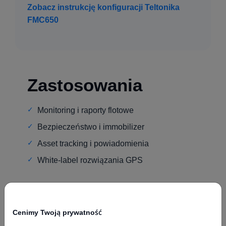
Zobacz instrukcję konfiguracji Teltonika
FMC650
Zastosowania
Monitoring i raporty flotowe
Bezpieczeństwo i immobilizer
Asset tracking i powiadomienia
White-label rozwiązania GPS
Cenimy Twoją prywatność