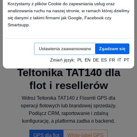
Co dalej
Korzystamy z plików Cookie do zapewniania usług oraz
analizowania ruchu na naszej stronie, w ramach której dzielimy
się danymi z takimi firmami jak Google, Facebook czy
Przejdź do szybkiej konfiguracji
Smartsupp.
Uruchom monitoring na koncie
Ustawienia zaawansowane
Zgadzam się
Zmień język:
PL
EN
DE
ES
FR
IT
PT
Teltonika TAT140 dla
flot i resellerów
Wdroż Teltonika TAT140 z Floomli GPS dla
operacji flotowych lub brandowej sprzedaży.
Podłącz CRM, raportowanie i zdalną
konfigurację, a platforma zadba o backend.
GPS dla flot
White-label GPS