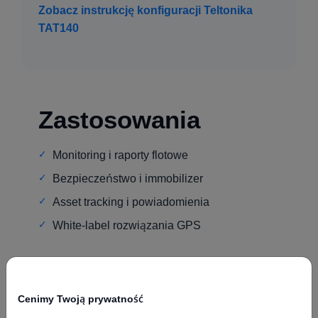
Zobacz instrukcję konfiguracji Teltonika
TAT140
Zastosowania
Monitoring i raporty flotowe
Bezpieczeństwo i immobilizer
Asset tracking i powiadomienia
White-label rozwiązania GPS
Cenimy Twoją prywatność